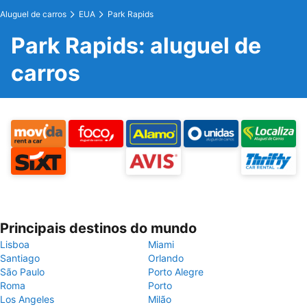
Aluguel de carros
EUA
Park Rapids
Park Rapids: aluguel de
carros
Principais destinos do mundo
Lisboa
Miami
Santiago
Orlando
São Paulo
Porto Alegre
Roma
Porto
Los Angeles
Milão