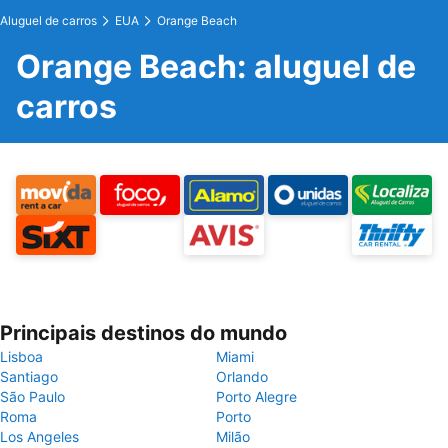
Aluguel de carros
EUA
Orange Beach
Orange Beach: aluguel de
carros
Principais destinos do mundo
Lisboa
Miami
Santiago
Orlando
São Paulo
Porto Alegre
Roma
Porto
Los Angeles
Milão