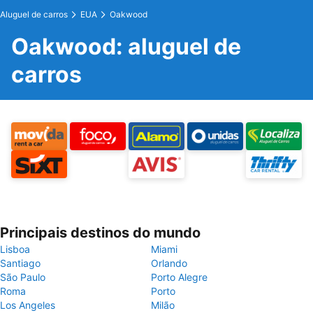
Aluguel de carros
EUA
Oakwood
Oakwood: aluguel de
carros
Principais destinos do mundo
Lisboa
Miami
Santiago
Orlando
São Paulo
Porto Alegre
Roma
Porto
Los Angeles
Milão