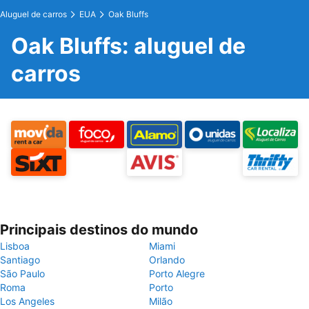
Aluguel de carros
EUA
Oak Bluffs
Oak Bluffs: aluguel de
carros
Principais destinos do mundo
Lisboa
Miami
Santiago
Orlando
São Paulo
Porto Alegre
Roma
Porto
Los Angeles
Milão