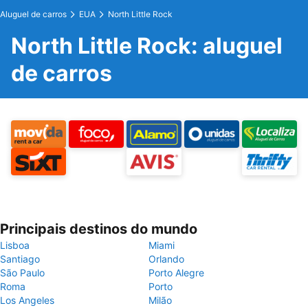
Aluguel de carros
EUA
North Little Rock
North Little Rock: aluguel
de carros
Principais destinos do mundo
Lisboa
Miami
Santiago
Orlando
São Paulo
Porto Alegre
Roma
Porto
Los Angeles
Milão