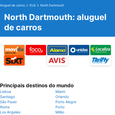
Aluguel de carros
EUA
North Dartmouth
North Dartmouth: aluguel
de carros
Principais destinos do mundo
Lisboa
Miami
Santiago
Orlando
São Paulo
Porto Alegre
Roma
Porto
Los Angeles
Milão