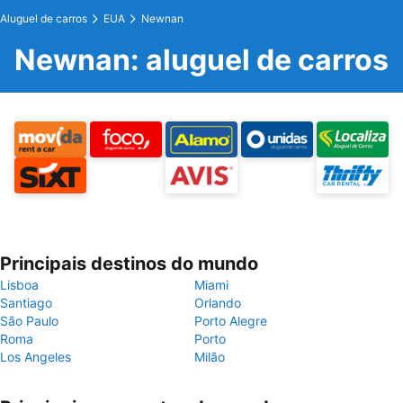
Aluguel de carros
EUA
Newnan
Newnan: aluguel de carros
Principais destinos do mundo
Lisboa
Miami
Santiago
Orlando
São Paulo
Porto Alegre
Roma
Porto
Los Angeles
Milão