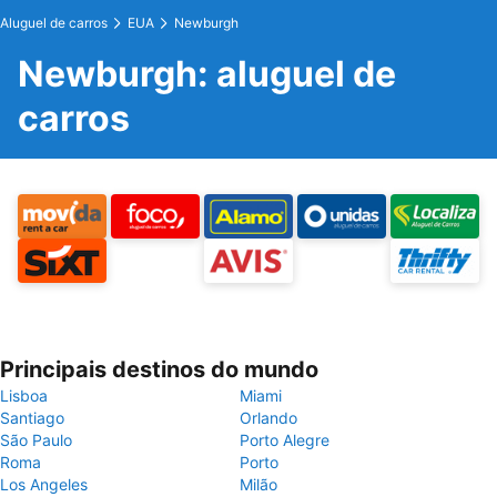
Aluguel de carros
EUA
Newburgh
Newburgh: aluguel de
carros
Principais destinos do mundo
Lisboa
Miami
Santiago
Orlando
São Paulo
Porto Alegre
Roma
Porto
Los Angeles
Milão