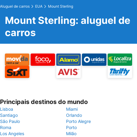
Aluguel de carros
EUA
Mount Sterling
Mount Sterling: aluguel de
carros
Principais destinos do mundo
Lisboa
Miami
Santiago
Orlando
São Paulo
Porto Alegre
Roma
Porto
Los Angeles
Milão