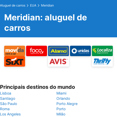
Aluguel de carros
EUA
Meridian
Meridian: aluguel de
carros
Principais destinos do mundo
Lisboa
Miami
Santiago
Orlando
São Paulo
Porto Alegre
Roma
Porto
Los Angeles
Milão