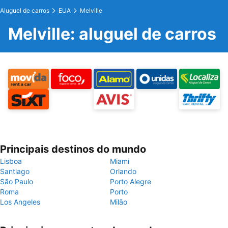
Aluguel de carros
EUA
Melville
Melville: aluguel de carros
Principais destinos do mundo
Lisboa
Miami
Santiago
Orlando
São Paulo
Porto Alegre
Roma
Porto
Los Angeles
Milão