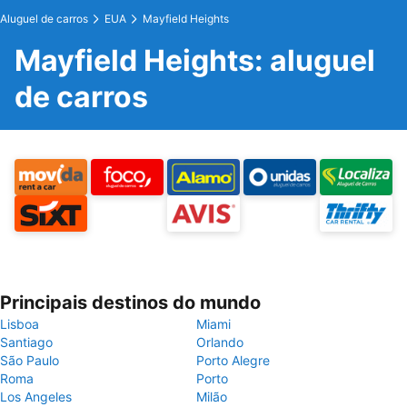
Aluguel de carros
EUA
Mayfield Heights
Mayfield Heights: aluguel
de carros
Principais destinos do mundo
Lisboa
Miami
Santiago
Orlando
São Paulo
Porto Alegre
Roma
Porto
Los Angeles
Milão