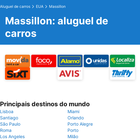
Aluguel de carros
EUA
Massillon
Massillon: aluguel de
carros
Principais destinos do mundo
Lisboa
Miami
Santiago
Orlando
São Paulo
Porto Alegre
Roma
Porto
Los Angeles
Milão