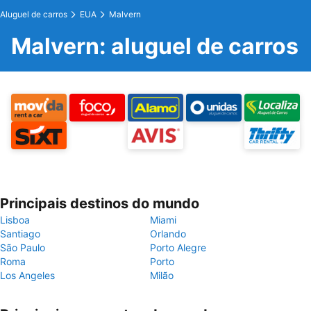
Aluguel de carros
EUA
Malvern
Malvern: aluguel de carros
Principais destinos do mundo
Lisboa
Miami
Santiago
Orlando
São Paulo
Porto Alegre
Roma
Porto
Los Angeles
Milão