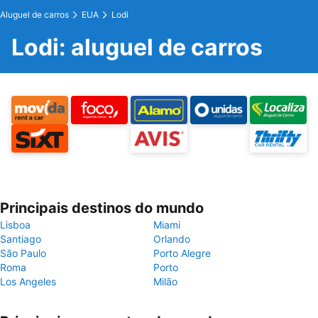
Aluguel de carros
EUA
Lodi
Lodi: aluguel de carros
Principais destinos do mundo
Lisboa
Miami
Santiago
Orlando
São Paulo
Porto Alegre
Roma
Porto
Los Angeles
Milão