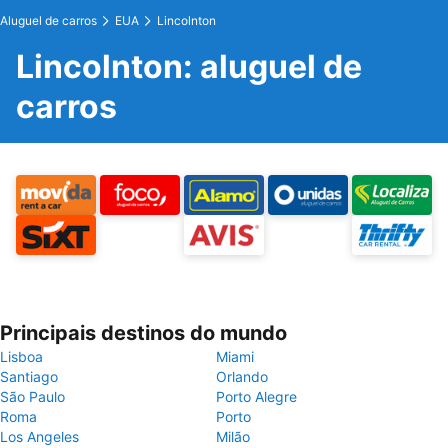
Aluguel de carros
EUA
Lincolnton
Lincolnton: aluguel de
carros
Principais destinos do mundo
Lisboa
Miami
Santiago
Orlando
São Paulo
Porto Alegre
Roma
Porto
Los Angeles
Milão