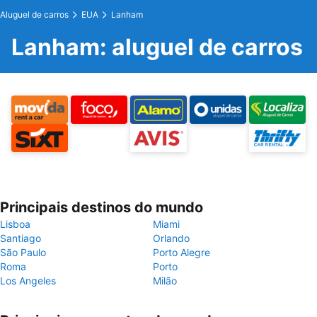
Aluguel de carros
EUA
Lanham
Lanham: aluguel de carros
Principais destinos do mundo
Lisboa
Miami
Santiago
Orlando
São Paulo
Porto Alegre
Roma
Porto
Los Angeles
Milão