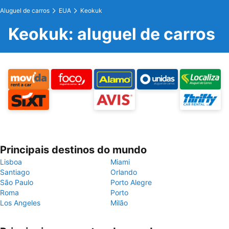
Aluguel de carros
EUA
Keokuk
Keokuk: aluguel de carros
Principais destinos do mundo
Lisboa
Miami
Santiago
Orlando
São Paulo
Porto Alegre
Roma
Porto
Los Angeles
Milão