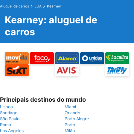
Aluguel de carros
EUA
Kearney
Kearney: aluguel de
carros
Principais destinos do mundo
Lisboa
Miami
Santiago
Orlando
São Paulo
Porto Alegre
Roma
Porto
Los Angeles
Milão