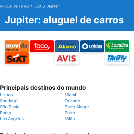
Aluguel de carros
EUA
Jupiter
Jupiter: aluguel de carros
Principais destinos do mundo
Lisboa
Miami
Santiago
Orlando
São Paulo
Porto Alegre
Roma
Porto
Los Angeles
Milão