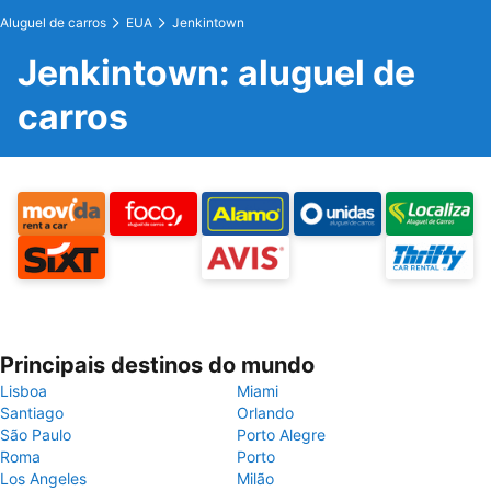
Aluguel de carros
EUA
Jenkintown
Jenkintown: aluguel de
carros
Principais destinos do mundo
Lisboa
Miami
Santiago
Orlando
São Paulo
Porto Alegre
Roma
Porto
Los Angeles
Milão