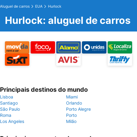
Aluguel de carros
EUA
Hurlock
Hurlock: aluguel de carros
Principais destinos do mundo
Lisboa
Miami
Santiago
Orlando
São Paulo
Porto Alegre
Roma
Porto
Los Angeles
Milão