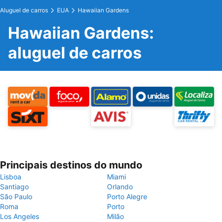
Aluguel de carros
EUA
Hawaiian Gardens
Hawaiian Gardens:
aluguel de carros
Principais destinos do mundo
Lisboa
Miami
Santiago
Orlando
São Paulo
Porto Alegre
Roma
Porto
Los Angeles
Milão