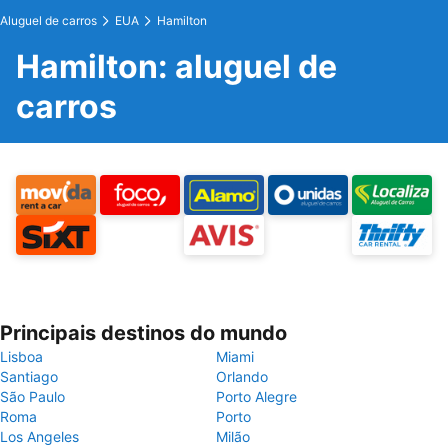
Aluguel de carros
EUA
Hamilton
Hamilton: aluguel de
carros
Principais destinos do mundo
Lisboa
Miami
Santiago
Orlando
São Paulo
Porto Alegre
Roma
Porto
Los Angeles
Milão