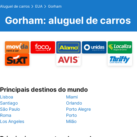
Aluguel de carros
EUA
Gorham
Gorham: aluguel de carros
Principais destinos do mundo
Lisboa
Miami
Santiago
Orlando
São Paulo
Porto Alegre
Roma
Porto
Los Angeles
Milão