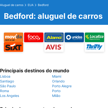
Aluguel de carros
EUA
Bedford
Bedford: aluguel de carros
Principais destinos do mundo
Lisboa
Miami
Santiago
Orlando
São Paulo
Porto Alegre
Roma
Porto
Los Angeles
Milão