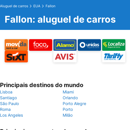
Aluguel de carros
EUA
Fallon
Fallon: aluguel de carros
Principais destinos do mundo
Lisboa
Miami
Santiago
Orlando
São Paulo
Porto Alegre
Roma
Porto
Los Angeles
Milão