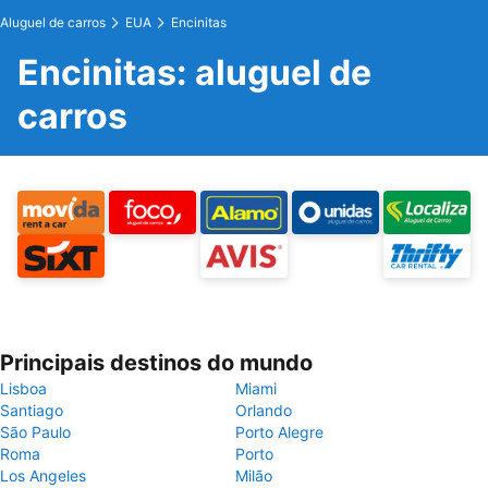
Aluguel de carros
EUA
Encinitas
Encinitas: aluguel de
carros
Principais destinos do mundo
Lisboa
Miami
Santiago
Orlando
São Paulo
Porto Alegre
Roma
Porto
Los Angeles
Milão