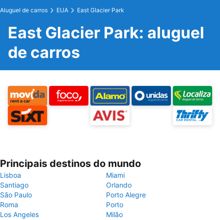
Aluguel de carros
EUA
East Glacier Park
East Glacier Park: aluguel
de carros
Principais destinos do mundo
Lisboa
Miami
Santiago
Orlando
São Paulo
Porto Alegre
Roma
Porto
Los Angeles
Milão