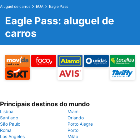
Aluguel de carros
EUA
Eagle Pass
Eagle Pass: aluguel de
carros
Principais destinos do mundo
Lisboa
Miami
Santiago
Orlando
São Paulo
Porto Alegre
Roma
Porto
Los Angeles
Milão