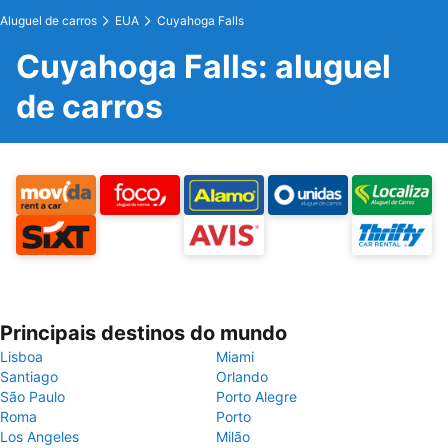
Aluguel de carros
EUA
Cuyahoga Falls
Cuyahoga Falls: aluguel
de carros
Principais destinos do mundo
Lisboa
Miami
Santiago
Orlando
São Paulo
Porto Alegre
Roma
Porto
Los Angeles
Milão