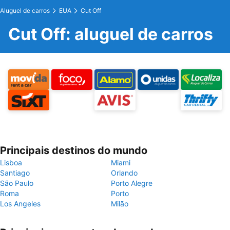
Aluguel de carros
EUA
Cut Off
Cut Off: aluguel de carros
Principais destinos do mundo
Lisboa
Miami
Santiago
Orlando
São Paulo
Porto Alegre
Roma
Porto
Los Angeles
Milão