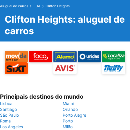
Aluguel de carros
EUA
Clifton Heights
Clifton Heights: aluguel de
carros
Principais destinos do mundo
Lisboa
Miami
Santiago
Orlando
São Paulo
Porto Alegre
Roma
Porto
Los Angeles
Milão