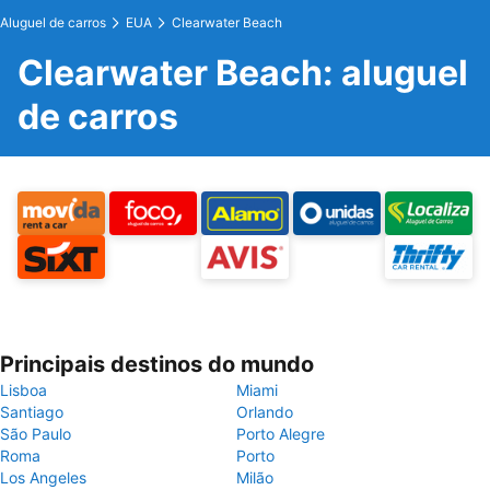
Aluguel de carros
EUA
Clearwater Beach
Clearwater Beach: aluguel
de carros
Principais destinos do mundo
Lisboa
Miami
Santiago
Orlando
São Paulo
Porto Alegre
Roma
Porto
Los Angeles
Milão