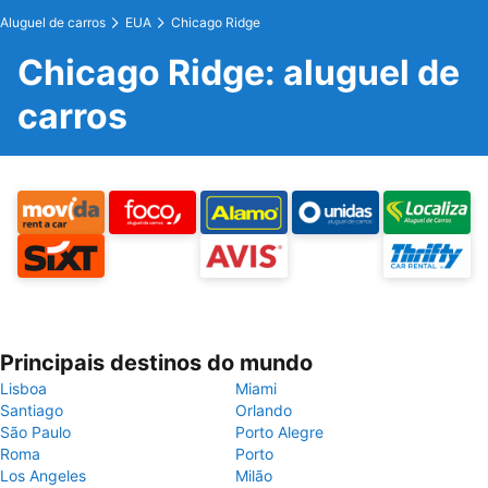
Aluguel de carros
EUA
Chicago Ridge
Chicago Ridge: aluguel de
carros
Principais destinos do mundo
Lisboa
Miami
Santiago
Orlando
São Paulo
Porto Alegre
Roma
Porto
Los Angeles
Milão