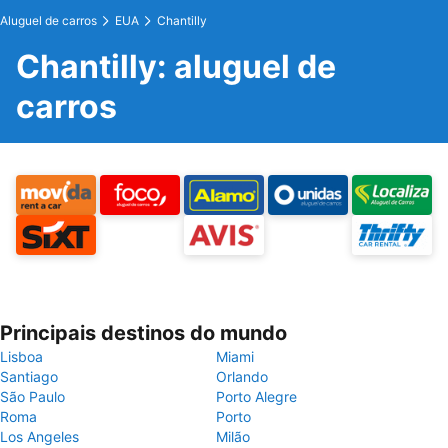
Aluguel de carros
EUA
Chantilly
Chantilly: aluguel de
carros
Principais destinos do mundo
Lisboa
Miami
Santiago
Orlando
São Paulo
Porto Alegre
Roma
Porto
Los Angeles
Milão