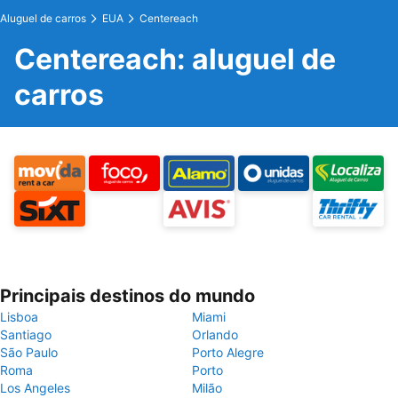
Aluguel de carros
EUA
Centereach
Centereach: aluguel de
carros
Principais destinos do mundo
Lisboa
Miami
Santiago
Orlando
São Paulo
Porto Alegre
Roma
Porto
Los Angeles
Milão