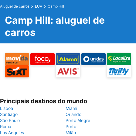
Aluguel de carros
EUA
Camp Hill
Camp Hill: aluguel de
carros
Principais destinos do mundo
Lisboa
Miami
Santiago
Orlando
São Paulo
Porto Alegre
Roma
Porto
Los Angeles
Milão