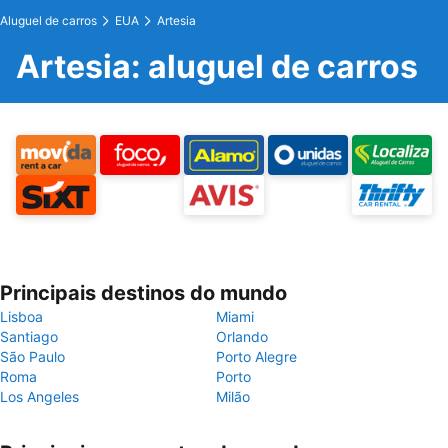
Aluguel de carros
EUA
Artesia
Artesia: aluguel de carros
Principais destinos do mundo
Lisboa
Miami
Santiago
Orlando
São Paulo
Porto Alegre
Roma
Porto
Los Angeles
Milão