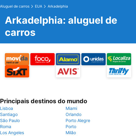
Aluguel de carros
EUA
Arkadelphia
Arkadelphia: aluguel de
carros
Principais destinos do mundo
Lisboa
Miami
Santiago
Orlando
São Paulo
Porto Alegre
Roma
Porto
Los Angeles
Milão