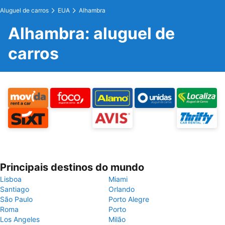
Aluguel de carros
EUA
Alhambra
Alhambra: aluguel de
carros
Principais destinos do mundo
Lisboa
Miami
Santiago
Orlando
São Paulo
Porto Alegre
Roma
Porto
Los Angeles
Milão