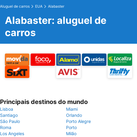
Aluguel de carros
EUA
Alabaster
Alabaster: aluguel de
carros
Principais destinos do mundo
Lisboa
Miami
Santiago
Orlando
São Paulo
Porto Alegre
Roma
Porto
Los Angeles
Milão