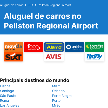
Aluguel de carros
EUA
Pellston Regional Airport
Aluguel de carros no
Pellston Regional Airport
Principais destinos do mundo
Lisboa
Miami
Santiago
Orlando
São Paulo
Porto Alegre
Roma
Porto
Los Angeles
Milão