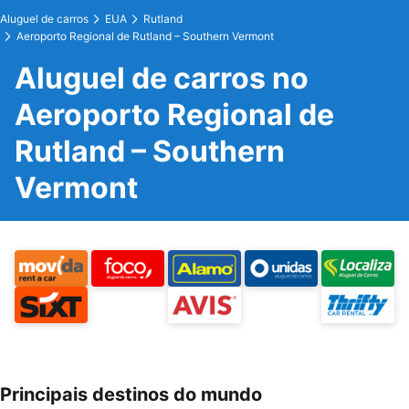
Aluguel de carros
EUA
Rutland
Aeroporto Regional de Rutland – Southern Vermont
Aluguel de carros no
Aeroporto Regional de
Rutland – Southern
Vermont
Principais destinos do mundo