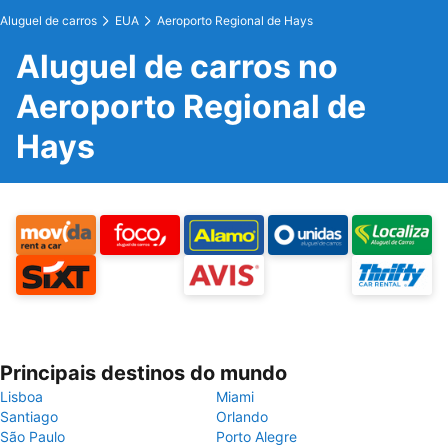
Aluguel de carros
EUA
Aeroporto Regional de Hays
Aluguel de carros no
Aeroporto Regional de
Hays
Principais destinos do mundo
Lisboa
Miami
Santiago
Orlando
São Paulo
Porto Alegre