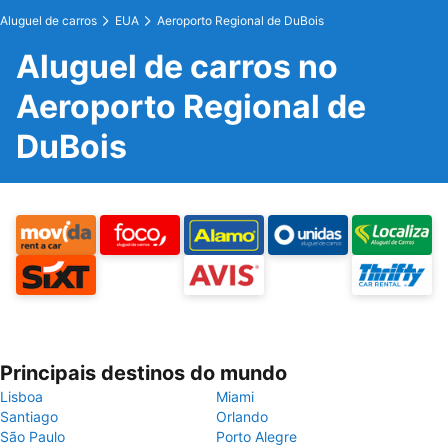
Aluguel de carros
EUA
Aeroporto Regional de DuBois
Aluguel de carros no
Aeroporto Regional de
DuBois
Principais destinos do mundo
Lisboa
Miami
Santiago
Orlando
São Paulo
Porto Alegre