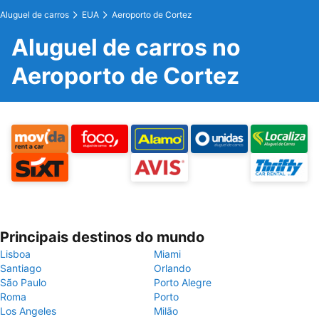
Aluguel de carros
EUA
Aeroporto de Cortez
Aluguel de carros no
Aeroporto de Cortez
Principais destinos do mundo
Lisboa
Miami
Santiago
Orlando
São Paulo
Porto Alegre
Roma
Porto
Los Angeles
Milão