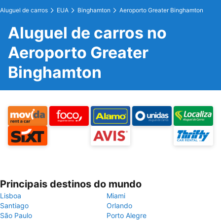
Aluguel de carros
EUA
Binghamton
Aeroporto Greater Binghamton
Aluguel de carros no
Aeroporto Greater
Binghamton
Principais destinos do mundo
Lisboa
Miami
Santiago
Orlando
São Paulo
Porto Alegre