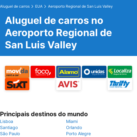
Aluguel de carros
EUA
Aeroporto Regional de San Luis Valley
Aluguel de carros no
Aeroporto Regional de
San Luis Valley
Principais destinos do mundo
Lisboa
Miami
Santiago
Orlando
São Paulo
Porto Alegre