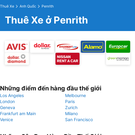
Thuê Xe
Anh Quốc
Penrith
Thuê Xe ở Penrith
Những điểm đến hàng đầu thế giới
Los Angeles
Melbourne
London
Paris
Geneva
Zurich
Frankfurt am Main
Milano
Venice
San Francisco